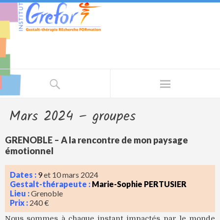
Mars 2024 – groupes
GRENOBLE – A la rencontre de mon paysage
émotionnel
Dates :
9
et 10 mars 2024
Gestalt-thérapeute :
Marie-Sophie PERTUSIER
Lieu :
Grenoble
Prix :
240 €
Nous sommes à chaque instant impactés par le monde