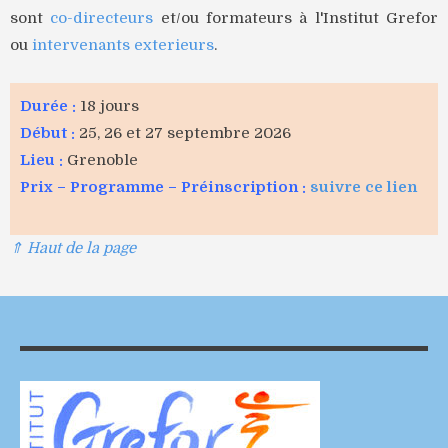
sont
co-directeurs
et/ou formateurs à l'Institut Grefor
ou
intervenants exterieurs
.
Durée :
18 jours
Début :
25, 26 et 27 septembre 2026
Lieu :
Grenoble
Prix – Programme – Préinscription :
suivre ce lien
⇑ Haut de la page