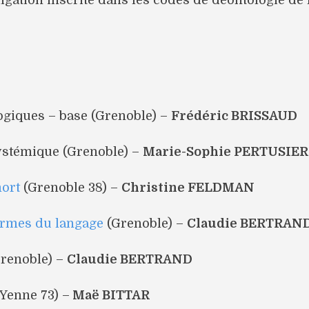
igation inscrite dans les codes de déontologie de 
giques – base (Grenoble) –
Frédéric BRISSAUD
systémique (Grenoble) –
Marie-Sophie PERTUSIER
mort
(Grenoble 38) –
Christine FELDMAN
formes du langage
(Grenoble) –
Claudie BERTRAND
renoble) –
Claudie BERTRAND
Yenne 73) –
Maë BITTAR